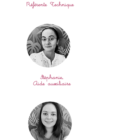
Référente Technique
Stéphanie,
Aide auxiliaire